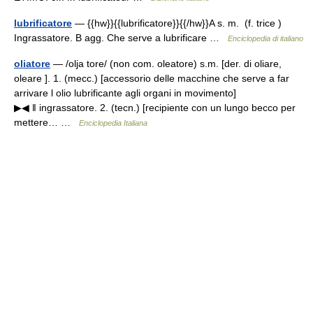
lubrificatore
— {{hw}}{{lubrificatore}}{{/hw}}A s. m. (f. trice )
Ingrassatore. B agg. Che serve a lubrificare …
Enciclopedia di italiano
oliatore
— /olja tore/ (non com. oleatore) s.m. [der. di oliare,
oleare ]. 1. (mecc.) [accessorio delle macchine che serve a far
arrivare l olio lubrificante agli organi in movimento]
▶◀ ‖ ingrassatore. 2. (tecn.) [recipiente con un lungo becco per
mettere… …
Enciclopedia Italiana