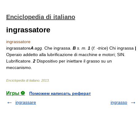
Enciclopedia di italiano
ingrassatore
ingrassatore
ingrassatore
A
agg.
Che ingrassa.
B
s. m.
1
(
f.
-trice
) Chi ingrassa
|
Operaio addetto alla lubrificazione di macchine e motori; SIN.
Lubrificatore.
2
Dispositivo per iniettare il grasso su un
meccanismo.
Enciclopedia di italiano
.
2013
.
Игры ⚽
Поможем написать реферат
ingrassare
ingrasso