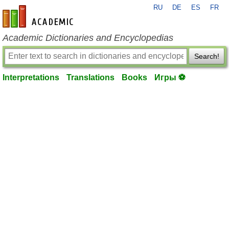
RU
DE
ES
FR
en-academic.com
Academic Dictionaries and Encyclopedias
Search!
Interpretations
Translations
Books
Игры ⚽