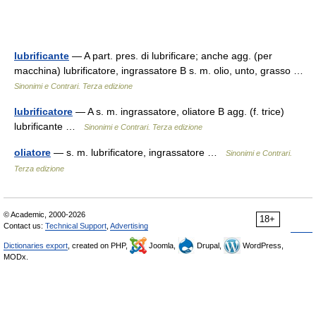
lubrificante
— A part. pres. di lubrificare; anche agg. (per
macchina) lubrificatore, ingrassatore B s. m. olio, unto, grasso …
Sinonimi e Contrari. Terza edizione
lubrificatore
— A s. m. ingrassatore, oliatore B agg. (f. trice)
lubrificante …
Sinonimi e Contrari. Terza edizione
oliatore
— s. m. lubrificatore, ingrassatore …
Sinonimi e Contrari.
Terza edizione
© Academic, 2000-2026
18+
Contact us:
Technical Support
,
Advertising
Dictionaries export
, created on PHP,
Joomla,
Drupal,
WordPress,
MODx.