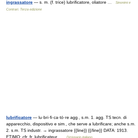
ingrassatore
— s. m. (f. trice) lubrificatore, oliatore …
Sinonimi e
Contrari. Terza edizione
lubrificatore
— lu·bri·fi·ca·tó·re agg., s.m. 1. agg. TS tecn. di
apparecchio, dispositivo e sim., che serve a lubrificare; anche s.m.
2. s.m. TS industr. → ingrassatore {{line}} {{/line}} DATA: 1913.
ETIMO: cfr. fr. lubrificateur …
Dizionario italiano